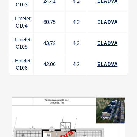
24,41
4,2
ELADVA
C103
I.Emelet
60,75
4,2
ELADVA
C104
I.Emelet
43,72
4,2
ELADVA
C105
I.Emelet
42,00
4,2
ELADVA
C106