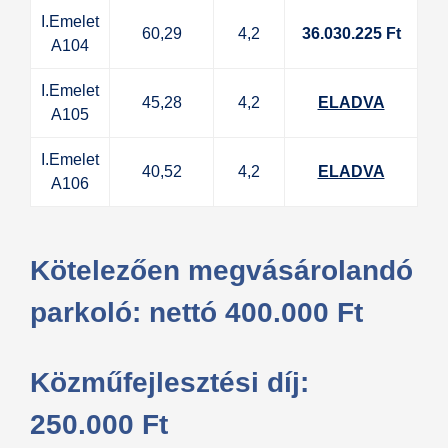
I.Emelet
60,29
4,2
36.030.225 Ft
A104
I.Emelet
45,28
4,2
ELADVA
A105
I.Emelet
40,52
4,2
ELADVA
A106
Kötelezően megvásárolandó
parkoló: nettó 400.000 Ft
Közműfejlesztési díj:
250.000 Ft