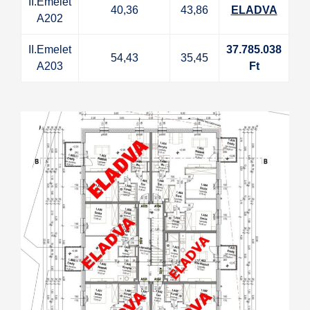
II.Emelet
40,36
43,86
ELADVA
A202
II.Emelet
37.785.038
54,43
35,45
A203
Ft