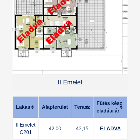
II.Emelet
Fűtés kész
Lakás
Alapterület
Terasz
eladási ár
II.Emelet
42,00
43,15
ELADVA
C201