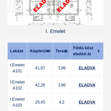
I. Emelet
Fűtés kész
Lakás
Alapterület
Terasz
eladási ár
I.Emelet
41,97
3,96
ELADVA
A101
I.Emelet
42,26
3,96
ELADVA
A102
I.Emelet
25,45
4,2
ELADVA
A103