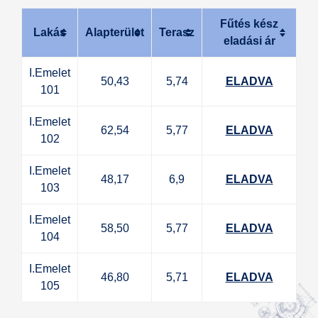
Fűtés kész
Lakás
Alapterület
Terasz
eladási ár
I.Emelet
50,43
5,74
ELADVA
101
I.Emelet
62,54
5,77
ELADVA
102
I.Emelet
48,17
6,9
ELADVA
103
I.Emelet
58,50
5,77
ELADVA
104
I.Emelet
46,80
5,71
ELADVA
105