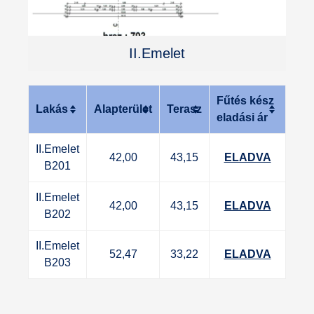
II.Emelet
Fűtés kész
Lakás
Alapterület
Terasz
eladási ár
II.Emelet
42,00
43,15
ELADVA
B201
II.Emelet
42,00
43,15
ELADVA
B202
II.Emelet
52,47
33,22
ELADVA
B203