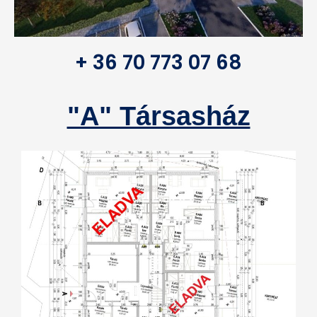
+ 36 70 773 07 68
"A" Társasház