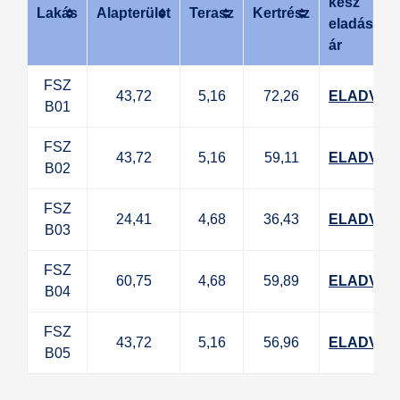
kész
Lakás
Alapterület
Terasz
Kertrész
eladási
ár
FSZ
43,72
5,16
72,26
ELADVA
B01
FSZ
43,72
5,16
59,11
ELADVA
B02
FSZ
24,41
4,68
36,43
ELADVA
B03
FSZ
60,75
4,68
59,89
ELADVA
B04
FSZ
43,72
5,16
56,96
ELADVA
B05