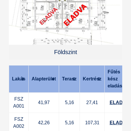
Földszint
Fűtés
Lakás
Alapterület
Terasz
Kertrész
kész
eladási ár
FSZ
41,97
5,16
27,41
ELADVA
A001
FSZ
42,26
5,16
107,31
ELADVA
A002