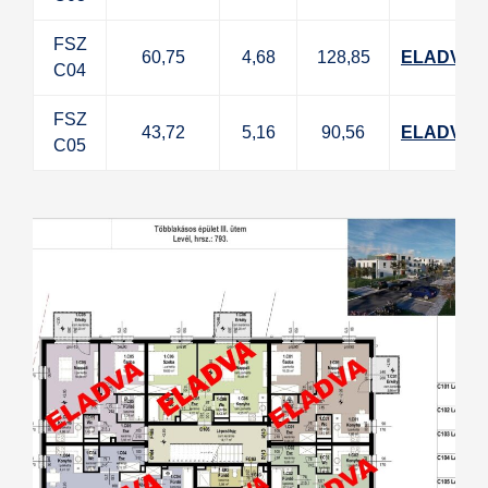
FSZ
60,75
4,68
128,85
ELADVA
C04
FSZ
43,72
5,16
90,56
ELADVA
C05