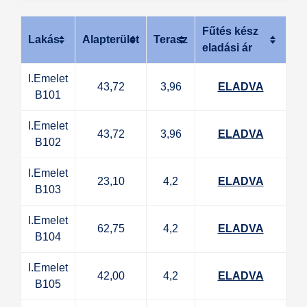
Fűtés kész
Lakás
Alapterület
Terasz
eladási ár
I.Emelet
43,72
3,96
ELADVA
B101
I.Emelet
43,72
3,96
ELADVA
B102
I.Emelet
23,10
4,2
ELADVA
B103
I.Emelet
62,75
4,2
ELADVA
B104
I.Emelet
42,00
4,2
ELADVA
B105