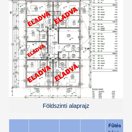
Földszinti alaprajz
Fűtés