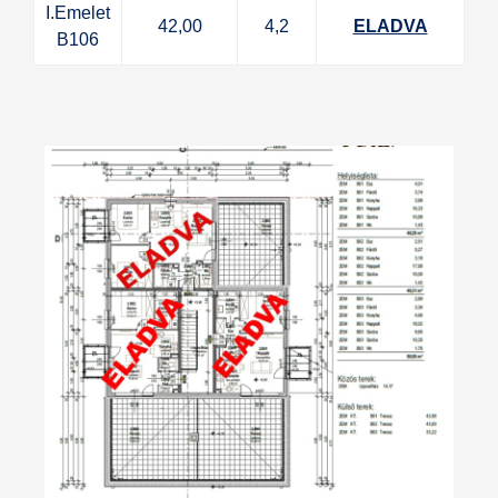
I.Emelet
42,00
4,2
ELADVA
B106