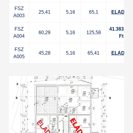
FSZ
25,41
5,16
65,1
ELADVA
A003
FSZ
41.383.997
60,29
5,16
125,58
A004
Ft
FSZ
45,28
5,16
65,41
ELADVA
A005