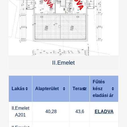
II.Emelet
Fűtés
Lakás
Alapterület
Terasz
kész
eladási ár
II.Emelet
40,28
43,6
ELADVA
A201