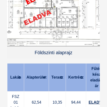
Földszinti alaprajz
Fűtés
kész
Lakás
Alapterület
Terasz
Kertrész
eladási
ár
FSZ
01
62,54
10,35
94,44
ELADVA