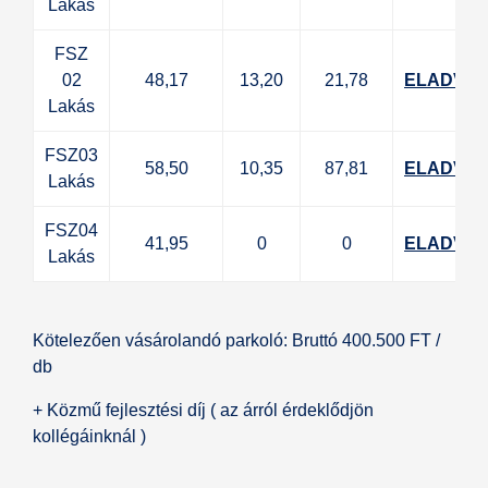
Lakás
FSZ
02
48,17
13,20
21,78
ELADVA
Lakás
FSZ03
58,50
10,35
87,81
ELADVA
Lakás
FSZ04
41,95
0
0
ELADVA
Lakás
Kötelezően vásárolandó parkoló: Bruttó 400.500 FT /
db
+ Közmű fejlesztési díj ( az árról érdeklődjön
kollégáinknál )