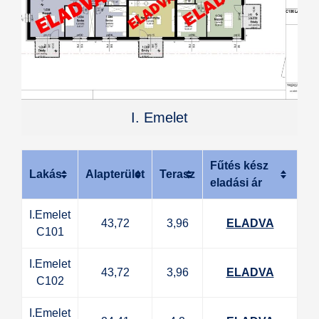
I. Emelet
Fűtés kész
Lakás
Alapterület
Terasz
eladási ár
I.Emelet
43,72
3,96
ELADVA
C101
I.Emelet
43,72
3,96
ELADVA
C102
I.Emelet