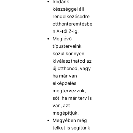
Irodánk
készséggel áll
rendelkezésedre
otthonteremtésbe
n A-tól Z-ig.
Meglévő
típusterveink
közül könnyen
kiválaszthatod az
új otthonod, vagy
ha már van
elképzelés
megtervezzük,
sőt, ha már terv is
van, azt
megépítjük.
Megyében még
telket is segítünk