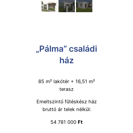
„Pálma” családi
ház
85 m² lakótér + 16,51 m²
terasz
Emeltszintű fűtéskész ház
bruttó ár telek nélkül:
54 781 000
Ft