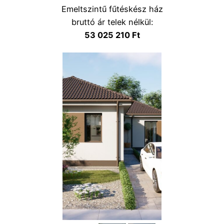
Emeltszintű fűtéskész ház
bruttó ár telek nélkül:
53 025 210 Ft