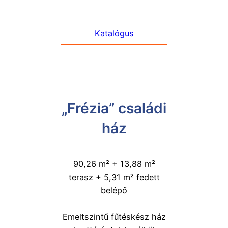
Katalógus
„Frézia” családi
ház
90,26 m² + 13,88 m²
terasz + 5,31 m² fedett
belépő
Emeltszintű fűtéskész ház