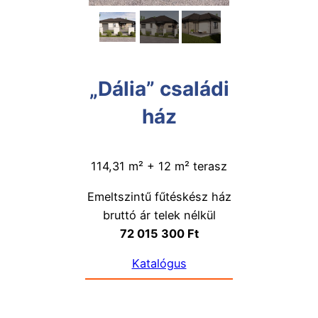
„Dália” családi
ház
114,31 m² + 12 m² terasz
Emeltszintű fűtéskész ház
bruttó ár telek nélkül
72 015 300 Ft
Katalógus