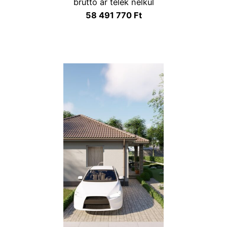
bruttó ár telek nélkül
58 491 770 Ft