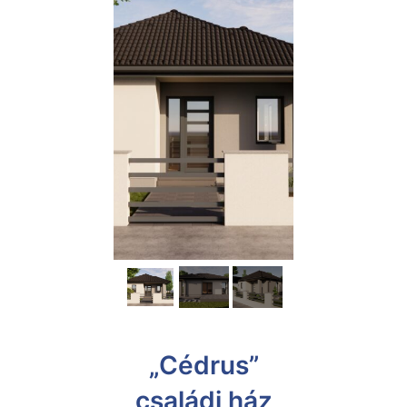
„Cédrus”
családi ház