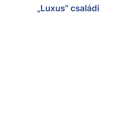
„Luxus” családi
ház
97,8 m² lakótér + 23,18 m²
terasz
Kulcsrakész, udvarkész
bruttó ár telek nélkül
98 500 000 Ft