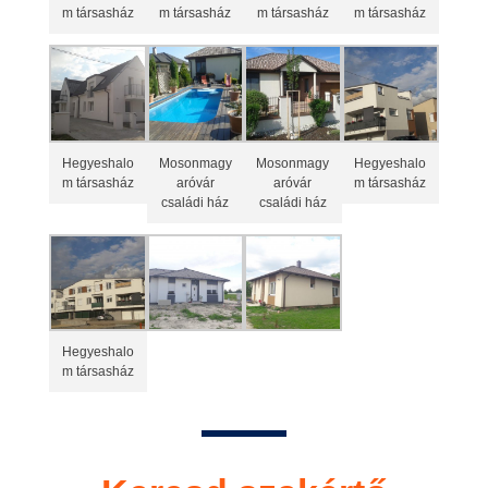
m társasház
m társasház
m társasház
m társasház
Hegyeshalo
Mosonmagy
Mosonmagy
Hegyeshalo
m társasház
aróvár
aróvár
m társasház
családi ház
családi ház
Hegyeshalo
m társasház