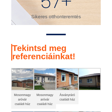
67
+
Sikeres otthonteremtés
Tekintsd meg
referenciáinkat!
Mosonmagy
Mosonmagy
Ásványráró
aróvár
aróvár
családi ház
családi ház
családi ház