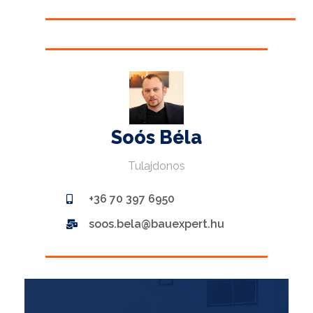
Soós Béla
Tulajdonos
+36 70 397 6950
soos.bela@bauexpert.hu