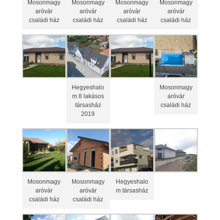
Mosonmagy
Mosonmagy
Mosonmagy
Mosonmagy
aróvár
aróvár
aróvár
aróvár
családi ház
családi ház
családi ház
családi ház
Hegyeshalo
Mosonmagy
m 8 lakásos
aróvár
társasház
családi ház
2019
Mosonmagy
Mosonmagy
Hegyeshalo
aróvár
aróvár
m társasház
családi ház
családi ház