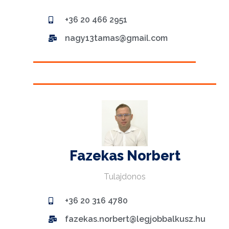
+36 20 466 2951
nagy13tamas@gmail.com
Fazekas Norbert
Tulajdonos
+36 20 316 4780
fazekas.norbert@legjobbalkusz.hu